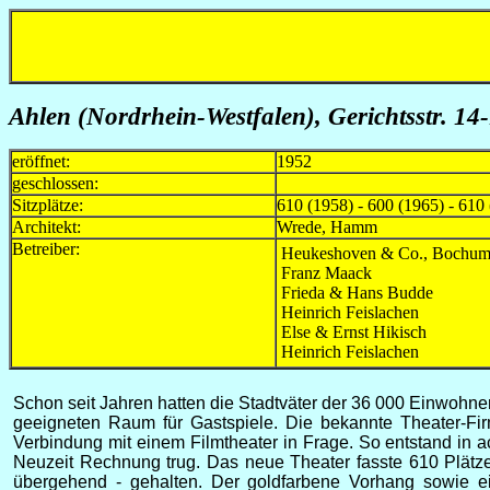
Ahlen (Nordrhein-Westfalen), Gerichtsstr. 14
eröffnet:
1952
geschlossen:
Sitzplätze:
610 (1958) - 600 (1965) - 610
Architekt:
Wrede, Hamm
Betreiber:
Heukeshoven & Co., Bochu
Franz Maack
Frieda & Hans Budde
Heinrich Feislachen
Else & Ernst Hikisch
Heinrich Feislachen
Schon seit Jahren hatten die Stadtväter der 36 000 Einwohn
geeigneten Raum für Gastspiele. Die bekannte Theater-Fir
Verbindung mit einem Filmtheater in Frage. So entstand in 
Neuzeit Rechnung trug. Das neue Theater fasste 610 Plätz
übergehend - gehalten. Der goldfarbene Vorhang sowie e