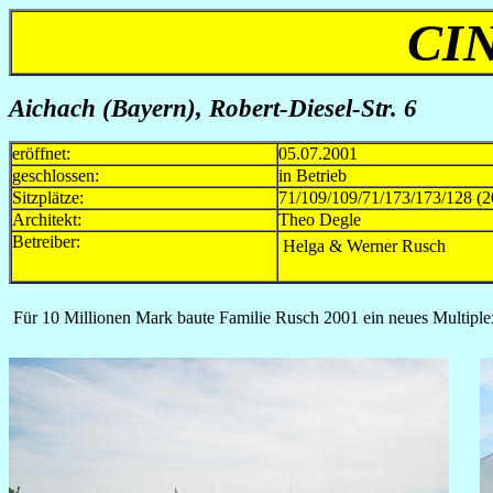
CI
Aichach (Bayern), Robert-Diesel-Str. 6
eröffnet:
05.07.2001
geschlossen:
in Betrieb
Sitzplätze:
71/109/109/71/173/173/128 (2
Architekt:
Theo Degle
Betreiber:
Helga & Werner Rusch
Für 10 Millionen Mark baute Familie Rusch 2001 ein neues Multiplex