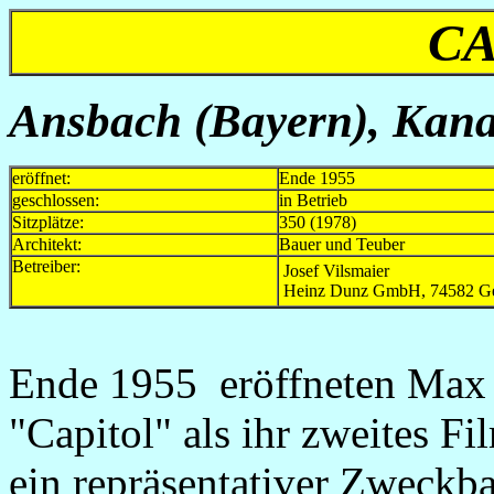
CA
Ansbach (Bayern),
Kanal
eröffnet:
Ende 1955
geschlossen:
in Betrieb
Sitzplätze:
350 (1978)
Architekt:
Bauer und Teuber
Betreiber:
Josef Vilsmaier
Heinz Dunz GmbH, 74582 G
Ende 1955 eröffneten Max 
"Capitol" als ihr zweites Fi
ein repräsentativer Zweckba