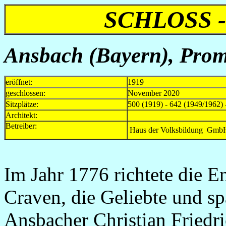
SCHLOSS 
Ansbach (Bayern)
, Pro
eröffnet:
1919
geschlossen:
November 2020
Sitzplätze:
500 (1919) - 642 (1949/1962) 
Architekt:
Betreiber:
Haus der Volksbildung GmbH,
Im Jahr 1776 richtete die E
C
r
aven, die Geliebte und sp
Ansbacher Christian Friedri