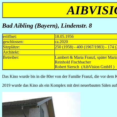
AIBVISI
Bad Aibling (Bayern), Lindenstr. 8
eröffnet:
18.05.1956
geschlossen:
ca.2020
Sitzplätze:
250 (1958) - 400 (1967/1983) - 174 (
Architekt:
Betreiber:
Lambert & Maria Franzl, später 
Reinhold Fischba
Robert Siersch (AibVisio
Das Kino wurde bis in die 80er von der Familie Franzl, die vor dem Kr
2019 wurde das Kino als ein Komplex mit drei neuerbauten Sälen auf