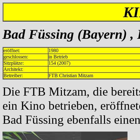
K
Bad Füssing (Bayern) , 
eröffnet:
1980
geschlossen:
in Betrieb
Sitzplätze:
154 (2007)
Architekt:
Betreiber:
FTB Christian Mitzam
Die FTB Mitzam, die berei
ein Kino betrieben, eröffn
Bad Füssing ebenfalls einen