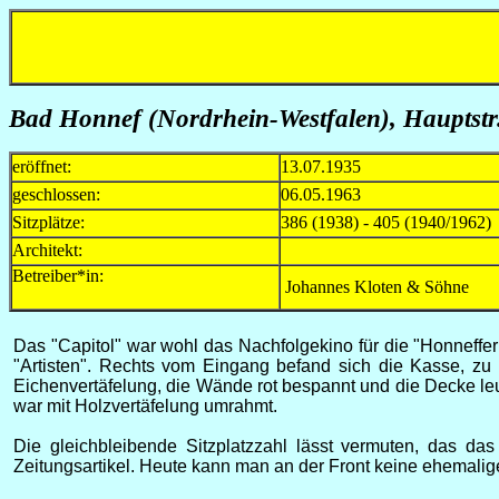
Bad Honnef (Nordrhein-Westfalen), Hauptstr
eröffnet:
13.07.1935
geschlossen:
06.05.1963
Sitzplätze:
386 (1938) - 405 (1940/1962)
Architekt:
Betreiber*in:
Johannes Kloten & Söhne
Das "Capitol" war wohl das Nachfolgekino für die "Honneffer 
"Artisten". Rechts vom Eingang befand sich die Kasse, zu
Eichenvertäfelung, die Wände rot bespannt und die Decke leu
war mit Holzvertäfelung umrahmt.
Die gleichbleibende Sitzplatzzahl lässt vermuten, das 
Zeitungsartikel. Heute kann man an der Front keine ehemali