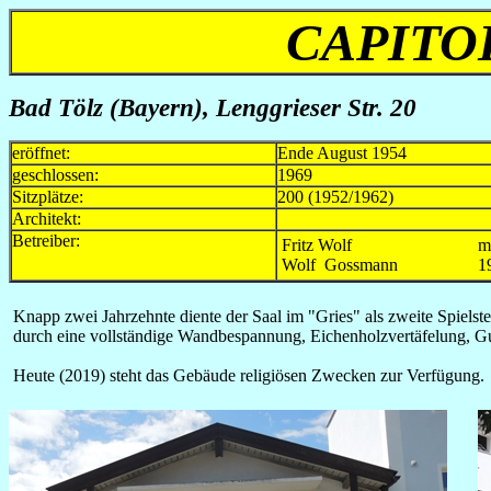
CAPITO
Bad Tölz (Bayern)
, Lenggrieser Str. 20
eröffnet:
Ende August 1954
geschlossen:
1969
Sitzplätze:
200 (1952/1962)
Architekt:
Betreiber:
Fritz Wolf
m
Wolf Gossmann
1
Knapp zwei Jahrzehnte diente der Saal im "Gries" als zweite Spielst
durch eine vollständige Wandbespannung, Eichenholzvertäfelung, 
Heute (2019) steht das Gebäude religiösen Zwecken zur Verfügung.