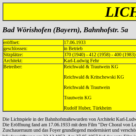
LIC
Bad Wörishofen (Bayern), Bahnhofstr. 5a
eröffnet:
17.06.1933
geschlossen:
in Betrieb
Sitzplätze:
370 (1940) - 412 (1958) - 400 (1983)
Architekt:
Karl-Ludwig Fehr
Betreiber:
Reichwald & Trautwein K
Reichwald & Kritschewsk
Reichwald & Trautwe
Trautwein KG min
Rudolf Huber, Türkhei
Die Lichtspiele in der Bahnhofstraßewurden von Architekt Karl-Lud
Die Eröffnung fand am 17.06.1933 mit dem Film "Der Choral von Leu
Zuschauerraum und das Foyer grundlegend modernisiert und verschöne