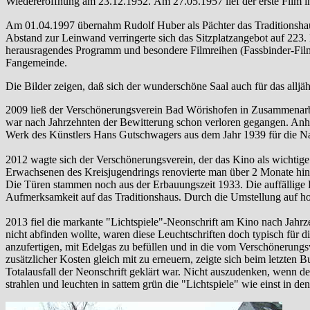
Wiedereröffnung am 23.12.1952. Am 27.05.1957 lief der erste Film i
Am 01.04.1997 übernahm Rudolf Huber als Pächter das Traditionshaus
Abstand zur Leinwand verringerte sich das Sitzplatzangebot auf 223.
herausragendes Programm und besondere Filmreihen (Fassbinder-Filme
Fangemeinde.
Die Bilder zeigen, daß sich der wunderschöne Saal auch für das alljä
2009 ließ der Verschönerungsverein Bad Wörishofen in Zusammenarbei
war nach Jahrzehnten der Bewitterung schon verloren gegangen. Anhand
Werk des Künstlers Hans Gutschwagers aus dem Jahr 1939 für die Na
2012 wagte sich der Verschönerungsverein, der das Kino als wichtige
Erwachsenen des Kreisjugendrings renovierte man über 2 Monate hinw
Die Türen stammen noch aus der Erbauungszeit 1933. Die auffällige F
Aufmerksamkeit auf das Traditionshaus. Durch die Umstellung auf hoc
2013 fiel die markante "Lichtspiele"-Neonschrift am Kino nach Jahrz
nicht abfinden wollte, waren diese Leuchtschriften doch typisch für 
anzufertigen, mit Edelgas zu befüllen und in die vom Verschönerungsv
zusätzlicher Kosten gleich mit zu erneuern, zeigte sich beim letzte
Totalausfall der Neonschrift geklärt war. Nicht auszudenken, wenn der
strahlen und leuchten in sattem grün die "Lichtspiele" wie einst in den