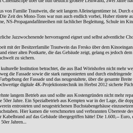
n Cinemascope über die nun deutlich größere Leinwand, zwei Jahre na
 von Familie Trautwein, die seit langem Alleineigentümer ist. Durch 
 Die Zeit des Mono-Tons war nun auch endlich vorbei, Huber rüstete auf
, NS-Propagandafilmreihen mit fachlicher Begleitung, Schule im Kino 
hrliche Jazzwochenende hervorragend eignet und selbst adventliche Chor
t mit der Besitzerfamilie Trautwein das Fresko über dem Kinoeingang r
 einer alten Postkarte, die das Gebäude zeigt, gelang es jedoch dem b
chwelt zu sichern.
 kulturelle Institution betrachtet, die aus Bad Wörishofen nicht mehr
eg die Fassade sowie die stark ramponierten und durch eindringende F
arbgebung der Fassade und das neugestaltete, über die gesamte Breite 
hwertige digitale 4K-Projektionstechnik im Herbst 2012 sicherte Päch
ehnte langem Betrieb aus und sollte aus Kostengründen nicht mehr rep
die 50er Jahre. Ein Spezialbetrieb aus Kempten war in der Lage, die do
erein entrosteten und neugestrichenen Buchstabengehäuse einzusetzen. 
n Buchstaben. Hier kamen die verschmorten und verbrannten Überreste d
 Kabelbrand auf das Gebäude übergegriffen hätte! Die 1.600,-- Euro, di
 50er Jahren...