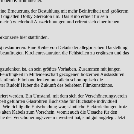
ch dem Kurfilmtheater.
eine Erneuerung der Bestuhlung mit mehr Beinfreiheit und größerem
 digiatlen Dolby-Stereoton um. Das Kino erhielt für sein
etc.) wiederholt Auszeichnungen und erfreut sich einer treuen
konzerte hier stattfinden.
estaurieren. Eine Reihe von Details der allegorischen Darstellung
eauftragten Kirchenrestaurator, die Fehlstellen zu ergänzen und das
 wegzudenken ist, an sein größtes Vorhaben. Zusammen mit jungen
euchtigkeit in Mitleidenschaft gezogenen hölzernen Auslasstüren.
laufende Filmband lenken nun allein schon optisch die
ter Rudolf Huber die Zukunft des beliebten Filmkunstkinos.
ariert werden. Ein Umstand, mit dem sich der Verschönerungsverein
ppelt geführten Glasröhren Buchstabe für Buchstabe individuell
Wie richtig die Entscheidung war, sämtliche Elektroleitungen trotz
es alten Kabels zum Vorschein, womit auch die Ursache für den
e der Verschönerungsverein investiert hat, sind gut angelegt. Jetzt