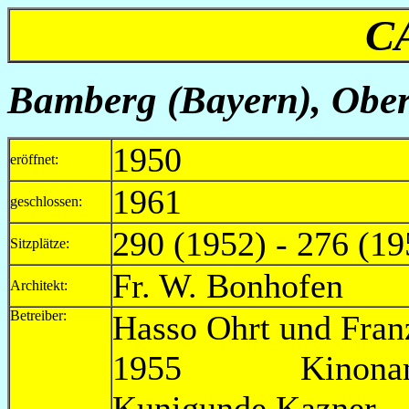
C
Bamberg (Bayern), Ober
1950
eröffnet:
1961
geschlossen:
290 (1952) - 276 (1
Sitzplätze:
Fr. W. Bonhofen
Architekt:
Betreiber:
Hasso Ohrt und Fran
1955 Kinoname: 
Kunigunde Kaz