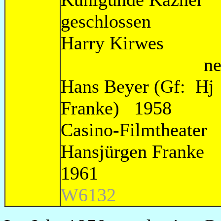
geschlosse
Harry Kirw
neuer Kino
Hans Beyer (Gf: Hj
Franke) 195
Casino-Filmtheater
Hansjürgen Fr
1
W6132