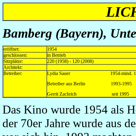
LIC
Bamberg (Bayern), Unter
eröffnet:
1954
geschlossen:
in Betrieb
Sitzplätze:
220 (1958) - 120 (2008)
Architekt:
Betreiber:
Lydia Sauer 1954-mind. 1967
Betreiber aus Berlin 1993-1995 
Gerrit Zachrich seit 1995
Das Kino wurde 1954 als He
der 70er Jahre wurde aus d