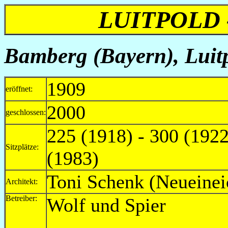
LUITPOLD 
Bamberg (Bayern), Luitp
1909
eröffnet:
2000
geschlossen:
225 (1918) - 300 (1922
Sitzplätze:
(1983)
Toni Schenk (Neueinei
Architekt:
Betreiber:
Wolf und Spi
1917