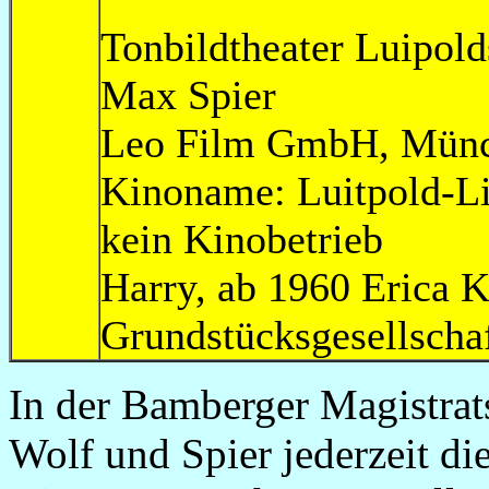
Tonbildtheater Luipold
Max Spie
Leo Film GmbH, 
Kinoname: Luitpold-L
kein Kinobetri
Harry, ab 1960 Eric
Grundstücksgesellsch
In der Bamberger Magistrat
Wolf und Spier jederzeit d