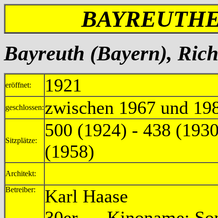
BAYREUTHE
Bayreuth (Bayern), Rich
1921
eröffnet:
zwischen 1967 und 19
geschlossen:
500 (1924) - 438 (1930
Sitzplätze:
(1958)
Architekt:
Betreiber:
Karl Haase 
30er Kinoname: So