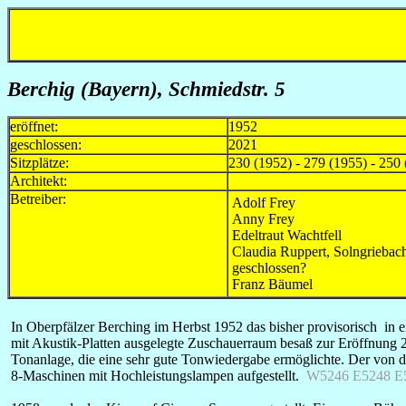
Berchig (Bayern), Schmiedstr. 5
eröffnet:
1952
geschlossen:
2021
Sitzplätze:
230 (1952) - 279 (1955) - 250 
Architekt:
Betreiber:
Adolf Frey
Anny Frey
Edeltraut Wachtfell
Claudia Ruppert, Solngriebac
geschlossen?
Franz Bäumel
I
n Oberpfälzer Berching im Herbst 1952 das bisher provisorisch in ei
mit Akustik-Platten ausgelegte Zuschauerraum besaß zur Eröffnung 
Tonanlage, die eine sehr gute Tonwiedergabe ermöglichte. Der von d
8-Maschinen mit Hochleistungslampen aufgestellt.
W5246 E5248 E