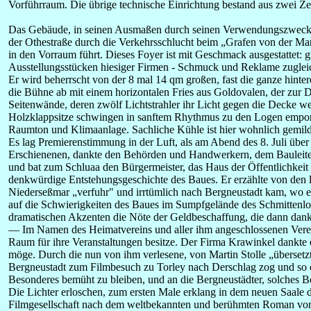
Vorführraum. Die übrige technische Einrichtung bestand aus zwei Z
Das Gebäude, in seinen Ausmaßen durch seinen Verwendungszweck vo
der Othestraße durch die Verkehrsschlucht beim „Grafen von der Mark
in den Vorraum führt. Dieses Foyer ist mit Geschmack ausgestattet: g
Ausstellungsstücken hiesiger Firmen - Schmuck und Reklame zugleic
Er wird beherrscht von der 8 mal 14 qm großen, fast die ganze hint
die Bühne ab mit einem horizontalen Fries aus Goldovalen, der zur D
Seitenwände, deren zwölf Lichtstrahler ihr Licht gegen die Decke 
Holzklappsitze schwingen in sanftem Rhythmus zu den Logen empor.
Raumton und Klimaanlage. Sachliche Kühle ist hier wohnlich gemil
Es lag Premierenstimmung in der Luft, als am Abend des 8. Juli üb
Erschienenen, dankte den Behörden und Handwerkern, dem Bauleiter,
und bat zum Schluaa den Bürgermeister, das Haus der Öffentlichkei
denkwürdige Entstehungsgeschichte des Baues. Er erzählte von den
Niederseßmar „verfuhr" und irrtümlich nach Bergneustadt kam, wo er
auf die Schwierigkeiten des Baues im Sumpfgelände des Schmittenloc
dramatischen Akzenten die Nöte der Geldbeschaffung, die dann dank 
— Im Namen des Heimatvereins und aller ihm angeschlossenen Verein
Raum für ihre Veranstaltungen besitze. Der Firma Krawinkel dankte e
möge. Durch die nun von ihm verlesene, von Martin Stolle „überse
Bergneustadt zum Filmbesuch zu Torley nach Derschlag zog und so ei
Besonderes bemüht zu bleiben, und an die Bergneustädter, solches Bem
Die Lichter erloschen, zum ersten Male erklang in dem neuen Saale 
Filmgesellschaft nach dem weltbekannten und berühmten Roman v