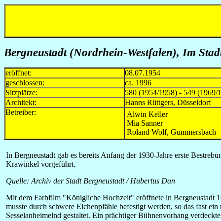
Bergneustadt (Nordrhein-Westfalen), Im Stad
eröffnet:
08.07.1954
geschlossen:
ca. 1996
Sitzplätze:
580 (1954/1958) - 549 (1969/1
Architekt:
Hanns Rüttgers, Düsseldorf
Betreiber:
Alwin Keller
Mia Sanner
Roland Wolf, Gummersbach
In Bergneustadt gab es bereits Anfang der 1930-Jahre erste Bestrebu
Krawinkel vorgeführt.
Quelle: Archiv der Stadt Bergneustadt / Hubertus Dan
Mit dem Farbfilm "Königliche Hochzeit" eröffnete in Bergneustadt 1
musste durch schwere Eichenpfähle befestigt werden, so das fast 
Sesselanheimelnd gestaltet. Ein prächtiger Bühnenvorhang verdeckte