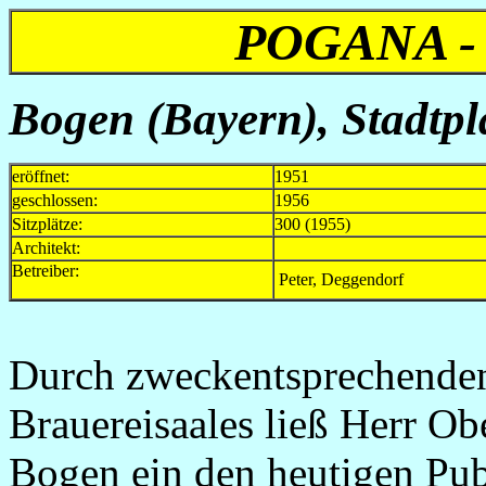
POGANA -
Bogen (Bayern), Stadtpl
eröffnet:
1951
geschlossen:
1956
Sitzplätze:
300 (1955)
Architekt:
Betreiber:
Peter, Deggendorf
Durch zweckentsprechende
Brauereisaales ließ Herr Ob
Bogen ein den heutigen P