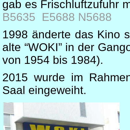
gab es Frischluftzufuhr m
B5635 E5688 N5688
1998 änderte das Kino 
alte “WOKI” in der Gangol
von 1954 bis 1984).
2015 wurde im Rahmen
Saal eingeweiht.