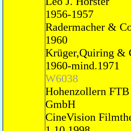
Leo J
1956-1957 Ki
Raderma
1
Krüger,Q
1960-
W6038
Hohenzollern FTB
GmbH mi
CineVision Filmth
1.10.1998 neu