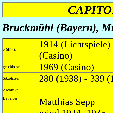
CAPITO
Bruckmühl (Bayern),
Mü
1914 (Lichtspiele)
eröffnet:
(Casino)
1969 (Casino)
geschlossen:
280 (1938) - 339 (
Sitzplätze:
Architekt:
Betreiber:
Matth
mind.1924 -19