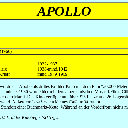
APOLLO
 (1966)
1922-1937
isig
1938-mind.1942
Arleff
mind.1949-1969
de das Apollo als drittes Brühler Kino mit dem Film "20.000 Meter un
e handelte. 1930 wurde hier mit dem amerikanischen Musical-Film „Cill
er dem Markt. Das Kino verfügte nun über 375 Plätze und 26 Logensitz
nwand. Außerdem besaß es ein kleines Café im Vorraum.
tandort einer Buchmarkt-Kette. Während an der Vorderfront nichts meh
M Brühler Kinotreff e.V.(Hrsg.)