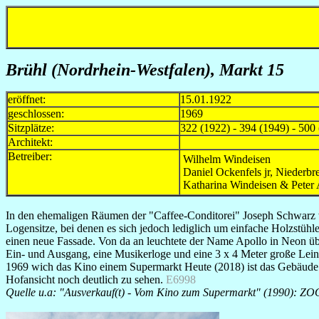
Brühl (
Nordrhein-Westfalen)
, Markt
15
eröffnet:
15.01.1922
geschlossen:
1969
Sitzplätze:
322 (1922) - 394 (1949) - 500
Architekt:
Betreiber:
Wilhelm Windeisen
Daniel Ockenfels jr, Niederbre
Katharina Windeisen & Peter 
In den ehemaligen Räumen der "Caffee-Conditorei" Joseph Schwarz wur
Logensitze, bei denen es sich jedoch lediglich um einfache Holzstühl
einen neue Fassade. Von da an leuchtete der Name Apollo in Neon üb
Ein- und Ausgang, eine Musikerloge und eine 3 x 4 Meter große Lei
1969 wich das Kino einem Supermarkt Heute (2018) ist das Gebäude S
Hofansicht noch deutlich zu sehen.
E6998
Quelle u.a: "Ausverkauf(t) - Vom Kino zum Supermarkt" (1990): ZOO