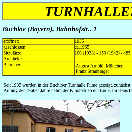
TURNHALLEN
Buchloe (Bayern)
,
Bahnhofstr.. 1
eröffnet:
1935
geschlossen:
ca.1965
Sitzplätze:
100 (1938) - 150 (1942) - 485
Architekt:
Betreiber:
August Arnold, München
Franz Straubinger
Seit 1935 wurden in der Buchloer Turnhalle Filme gezeigt, zunächst 
Anfang der 1960er-Jahre nahm der Kinobetrieb ein Ende. Im Haus bef