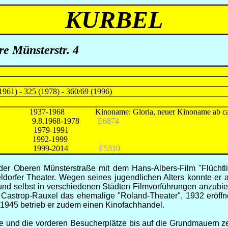
KURBEL
e Münsterstr. 4
1961) - 325 (1978) - 360/69 (1996)
7-1968 Kinoname: Gloria, neuer Kinoname ab ca.19
mund 9.8.1968-1978
E6874
er 1979-1991
Pirmasens 1992-1999
ingen 1999-2014
E5310
 der Oberen Münsterstraße mit dem Hans-Albers-Film "Flüchtli
orfer Theater. Wegen seines jugendlichen Alters konnte er al
 und selbst in verschiedenen Städten Filmvorführungen anzubi
n Castrop-Rauxel das ehemalige "Roland-Theater", 1932 eröff
 1945 betrieb er zudem einen Kinofachhandel.
nd die vorderen Besucherplätze bis auf die Grundmauern zerst