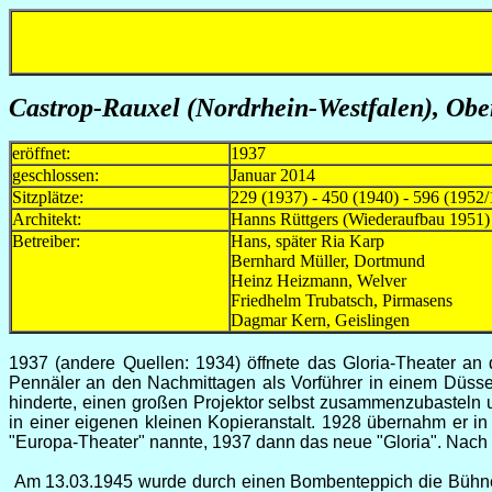
Castrop-Rauxel
(Nordrhein-Westfalen),
Ober
eröffnet:
1937
geschlossen:
Januar 2014
Sitzplätze:
229 (1937) - 450 (1940) - 596 (1952/
Architekt:
Hanns Rüttgers (Wiederaufbau 1951)
Betreiber:
Hans, später Ria Karp 193
Bernhard Müller, Dort
Heinz Heizmann, Welv
Friedhelm Trubatsch, 
Dagmar Kern, Geisl
1937 (andere Quellen: 1934) öffnete das Gloria-Theater an
Pennäler an den Nachmittagen als Vorführer in einem Düsseld
hinderte, einen großen Projektor selbst zusammenzubasteln
in einer eigenen kleinen Kopieranstalt. 1928 übernahm er i
"Europa-Theater" nannte, 1937 dann das neue "Gloria". Nach
Am 13.03.1945 wurde durch einen Bombenteppich die Bühne u