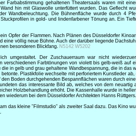
her Farbabstimmung gehaltenen Theatersaals waren mit einem
Wand hin mit Glaswolle unterfüttert wurden. Das Geflecht w
n der Wandbeleuchtung. Die Bühnenfläche wurde durch 4 Pfei
Stuckprofilen in gold- und lindenfarbener Tönung an. Ein Tief
 ein Opfer der Flammen. Nach Plänen des Düsseldorfer Kinoarc
d eine völlig neue Bühne. Auch der darüber liegende Dachstuhl
inen besonderen Blickfang.
N5142 W5202
ch umgestaltet. Der Zuschauerraum war nicht wiederzuer
in verschiedenen Farbtönungen von violett bis gelb-weiß auf
u die in gelb und grau gehaltene Wandbespannung, die in das w
tonte. Plastikfolie wechselte mit perforiertem Kunstleder ab,
den Boden durchgehenden Bespannflächen waren durch einen ge
undeten das interessante Bild ab, welches von dem neuartig 
treicher Holzbehandlung erhöht. Die Kassenhalle wurde in hell
agen wiederum bei dem Düsseldorfer Architekten Hanns Rüttger
am das kleine "Filmstudio" als zweiter Saal dazu. Das Kino wurd
.