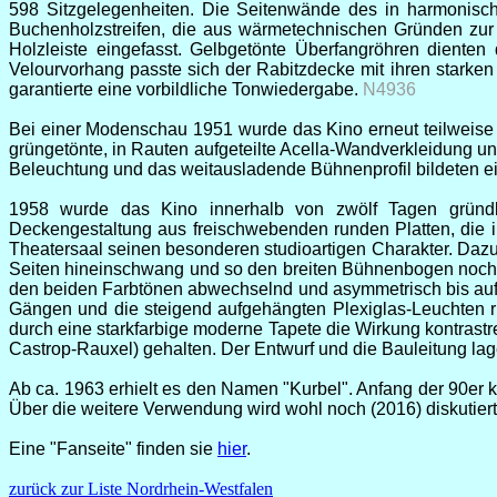
598 Sitzgelegenheiten. Die Seitenwände des in harmonisc
Buchenholzstreifen, die aus wärmetechnischen Gründen zur 
Holzleiste eingefasst. Gelbgetönte Überfangröhren diente
Velourvorhang passte sich der Rabitzdecke mit ihren starken 
garantierte eine vorbildliche Tonwiedergabe.
N4936
Bei einer Modenschau 1951 wurde das Kino erneut teilweise
grüngetönte, in Rauten aufgeteilte Acella-Wandverkleidung un
Beleuchtung und das weitausladende Bühnenprofil bildeten e
1958 wurde das Kino innerhalb von zwölf Tagen gründli
Deckengestaltung aus freischwebenden runden Platten, die 
Theatersaal seinen besonderen studioartigen Charakter. Daz
Seiten hineinschwang und so den breiten Bühnenbogen noch be
den beiden Farbtönen abwechselnd und asymmetrisch bis auf 
Gängen und die steigend aufgehängten Plexiglas-Leuchten r
durch eine starkfarbige moderne Tapete die Wirkung kontras
Castrop-Rauxel) gehalten. Der Entwurf und die Bauleitung l
Ab ca. 1963 erhielt es den Namen "Kurbel". Anfang der 90er k
Über die weitere Verwendung wird wohl noch (2016) diskutiert
Eine "Fanseite" finden sie
hier
.
zurück zur Liste Nordrhein-Westfalen