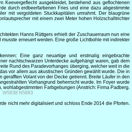
 Keevergeflecht ausgekleidet, bestehend aus geflochtenen
urde durch erdbeerfarbenen Fries und eine dazu abgestimmte
ler mit vergoldeten Stuckkapitälen umrahmt. Der blaugrüne
tonlautsprecher mit einem zwei Meter hohen Holzschalltrichter
hitekten Hanns Rüttgers erhielt der Zuschauerraum nun eine
 musste erneuert werden. Eine große Lichtbohle mit indirekter
kennen: Eine ganz neuartige und erstmalig eingebrachte
 einer nachtschwarzen Unterdecke aufgehängt waren, gab dem
eite Rund des Paradevorhanges überging, welcher weit in die
 das vor allem aus akustischen Gründen gewählt wurde. Die in
rafften Volant von der Decke getrennt. Breite Läufer in den
angestrahlten Vorhangrund beherrscht wurde. Im Foyer wurde
en, wohlabgestimmten Farbgebungen (Anstrich: Firma Padberg.
s.
W5838 N5883
e nicht mehr digitalisiert und schloss Ende 2014 die Pforten.