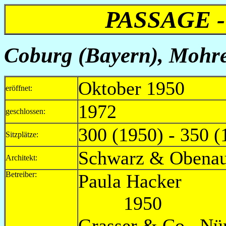
PASSAGE 
Coburg (Bayern), Mohre
Oktober 1950
eröffnet:
1972
geschlossen:
300 (1950) - 350 (
Sitzplätze:
Schwarz & Obenau
Architekt:
Betreiber:
Paul
1950
Grasser 