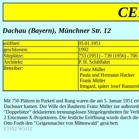
CE
Dachau (Bayern), Münchner Str. 12
eröffnet:
05.01.1951
geschlossen:
1992
Sitzplätze:
753 (1951) - 739 (1956) - 706
Architekt:
P. H. Schilffahrt
Betreiber:
Franz Müller
Paula und Hermann Hacker
Frank Müller
Irmgard, später Josef Ranners
Mit 750 Plätzen in Parkett und Rang waren die am 5. Januar 1951 er
Dachauer kamen. Der Wille des Bauherrn Franz Müller zur außerordent
"Doppelsitze“ deklarierten trennungslosen Sitzgelegenheiten für Verl
2 Erncmann X-Projektoren. Die festliche Eröffnung wurde durch die 
Otto Forth den "Geigenmacher von Mittenwald" gesichert.
E5102 W5112