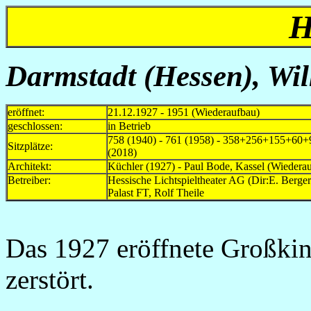
H
Darmstadt (Hessen), Wil
eröffnet:
21.12.1927 - 1951 (Wiederaufbau)
geschlossen:
in Betrieb
758 (1940) - 761 (1958) - 358+256+155+60
Sitzplätze:
(2018)
Architekt:
Küchler (1927) - Paul Bode, Kassel (Wiedera
Betreiber:
Hessische Lichtspieltheater AG (Dir:E. 
Palast FT, Rolf Theile 
Das 1927 eröffnete Großki
zerstört.