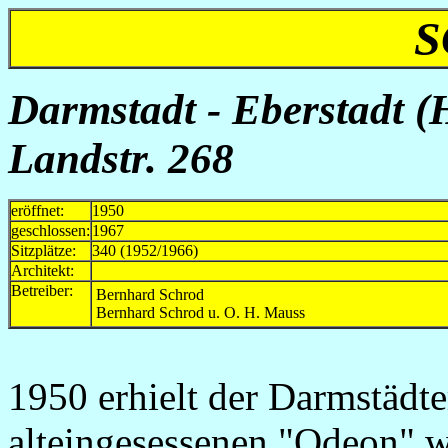
S
Darmstadt - Eberstadt (
Landstr. 268
eröffnet:
1950
geschlossen:
1967
Sitzplätze:
340 (1952/1966)
Architekt:
Betreiber:
Bernhard Schrod
Bernhard Schrod u. O. H. Mauss
1950 erhielt der Darmstädte
alteingesessenen "Odeon" w