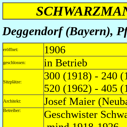
SCHWARZMANN
Deggendorf (Bayern), P
1906
eröffnet:
in Betrieb
geschlossen:
300 (1918) - 240 (
Sitzplätze:
520 (1962) - 405 (
Josef Maier (Neub
Architekt:
Betreiber:
Geschwist
mind.1918-1926