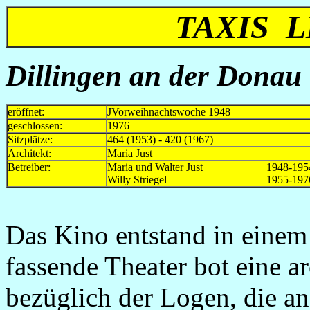
TAXIS 
Dillingen an der Donau 
eröffnet:
JVorweihnachtswoche 1948
geschlossen:
1976
Sitzplätze:
464 (1953) - 420 (1967)
Architekt:
Maria Just
Betreiber:
Maria und Walter Just 1948-195
Willy Striegel 1955-197
Das Kino entstand in einem
fassende Theater bot eine a
bezüglich der Logen, die an