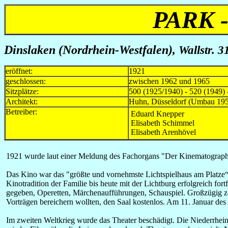
PARK 
Dinslaken
(Nordrhein-Westfalen)
, Wallstr. 3
eröffnet:
1921
geschlossen:
zwischen 1962 und 1965
Sitzplätze:
500 (1925/1940) - 520 (1949) 
Architekt:
Huhn, Düsseldorf (Umbau 19
Betreiber:
Eduard Knepper
Elisabeth Schimmel
Elisabeth Arenhövel
1921 wurde laut einer Meldung des Fachorgans "Der Kinematograph"
Das Kino war das "größte und vornehmste Lichtspielhaus am Platze“, 
Kinotradition der Familie bis heute mit der Lichtburg erfolgreich f
gegeben, Operetten, Märchenaufführungen, Schauspiel. Großzügig ze
Vorträgen bereichern wollten, den Saal kostenlos. Am 11. Januar des
Im zweiten Weltkrieg wurde das Theater beschädigt. Die Niederrhei