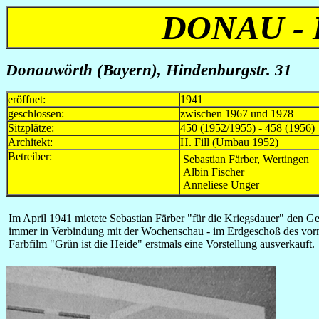
DONAU -
Donauwörth (Bayern), Hindenburgstr. 31
eröffnet:
1941
geschlossen:
zwischen 1967 und 1978
Sitzplätze:
450 (1952/1955) - 458 (1956)
Architekt:
H. Fill (Umbau 1952)
Betreiber:
Sebastian Färber, Wertingen
Albin Fischer
Anneliese Unger
Im April 1941 mietete Sebastian Färber "für die Kriegsdauer" den G
immer in Verbindung mit der Wochenschau - im Erdgeschoß des vorm
Farbfilm "Grün ist die Heide" erstmals eine Vorstellung ausverkauft