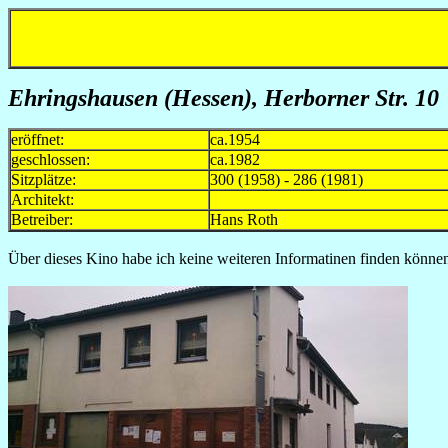
Ehringshausen (Hessen), Herborner Str. 10
eröffnet:
ca.1954
geschlossen:
ca.1982
Sitzplätze:
300 (1958) - 286 (1981)
Architekt:
Betreiber:
Hans Roth 1955
Über dieses Kino habe ich keine weiteren Informatinen finden könne