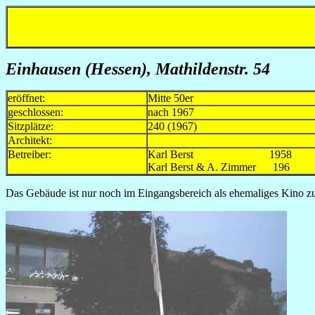
Einhausen (Hessen), Mathildenstr. 54
eröffnet:
Mitte 50er
geschlossen:
nach 1967
Sitzplätze:
240 (1967)
Architekt:
Betreiber:
Karl Berst 1958
Karl Berst & A. Zimmer 196
Das Gebäude ist nur noch im Eingangsbereich als ehemaliges Kino z