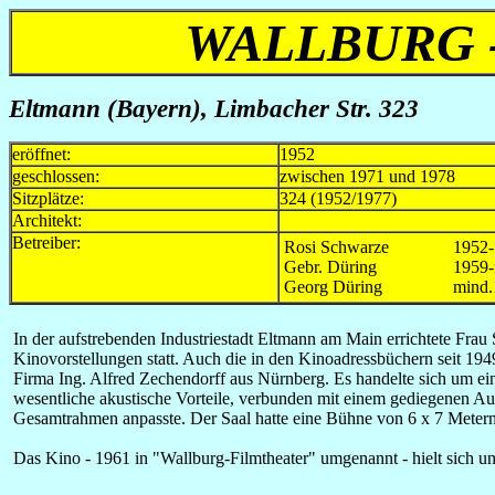
WALLBURG 
Eltmann (Bayern), Limbacher Str. 323
eröffnet:
1952
geschlossen:
zwischen 1971 und 1978
Sitzplätze:
324 (1952/1977)
Architekt:
Betreiber:
Rosi Schwarze
1952
Gebr. Düring
1959-
Georg Düring
mind.
In der aufstrebenden Industriestadt Eltmann am Main errichtete Fr
Kinovorstellungen statt. Auch die in den Kinoadressbüchern seit 194
Firma Ing. Alfred Zechendorff aus Nürnberg. Es handelte sich um e
wesentliche akustische Vorteile, verbunden mit einem gediegenen Au
Gesamtrahmen anpasste. Der Saal hatte eine Bühne von 6 x 7 Metern
Das Kino - 1961 in "Wallburg-Filmtheater" umgenannt - hielt sich unv