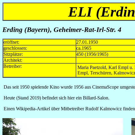
ELI (Erdin
Erding (Bayern), Geheimer-Rat-Irl-Str. 4
eröffnet:
27.01.1950
geschlossen:
ca.1965
Sitzplätze:
450 (1956/1965)
Architekt:
Betreiber:
Maria Paetzold, Karl Empl u
Empl, Terschüren, Kalmowic
Das seit 1950 spielende Kino wurde 1956 aus CinemaScope umgeste
Heute (Stand 2019) befindet sich hier ein Billard-Salon.
Einen Wikipedia-Artikel über Mitbetreiber Rudolf Kalmowicz finde