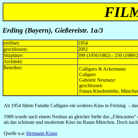
FIL
Erding (Bayern), Gießereistr. 1a/3
eröffnet:
1954
geschlossen:
2002
Sitzplätze:
399 (1956/1982) - 250 (1989/
Architekt:
Betreiber:
Calligaro & Ackermann
Caligaro
Gabriele Neumayr
geschlossen
Futura Kinobetriebe, Münche
Ab 1954 führte Familie Calligaro ein weiteres Kino in Freising – das
1989 wurde nach einem Neubau an gleicher Stelle das „Filmcasino“ er
als das schönste und modernste Kino im Raum München. Doch nach nich
Quelle u.a:
Hermann Kraus