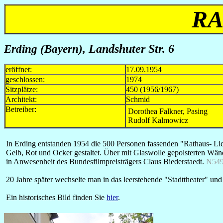
RA
Erding (Bayern),
Landshuter Str. 6
eröffnet:
17.09.1954
geschlossen:
1974
Sitzplätze:
450 (1956/1967)
Architekt:
Schmid
Betreiber:
Dorothea Falkner, Pasing
Rudolf Kalmowicz
In Erding entstanden 1954 die 500 Personen fassenden "Rathaus- Lic
Gelb, Rot und Ocker gestaltet. Über mit Glaswolle gepolsterten Wä
in Anwesenheit des Bundesfilmpreisträgers Claus Biederstaedt.
N54
20 Jahre später wechselte man in das leerstehende "Stadttheater" u
Ein historisches Bild finden Sie
hier
.