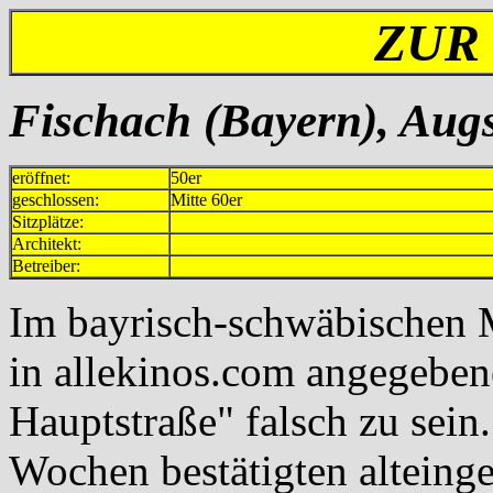
ZUR
Fischach (Bayern), Augs
eröffnet:
50er
geschlossen:
Mitte 60er
Sitzplätze:
Architekt:
Betreiber:
Im bayrisch-schwäbischen M
in allekinos.com angegebe
Hauptstraße" falsch zu sein
Wochen bestätigten alteing