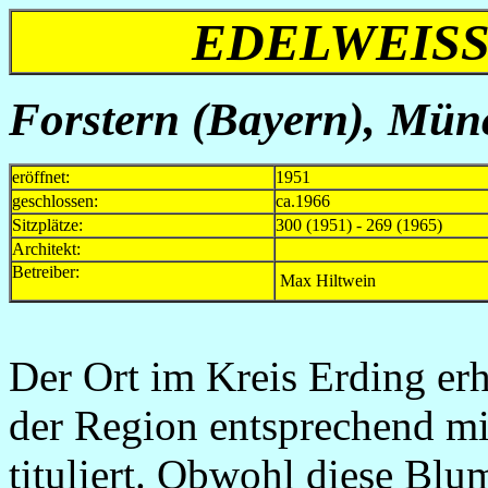
EDELWEISS
Forstern (Bayern), Münc
eröffnet:
1951
geschlossen:
ca.1966
Sitzplätze:
300 (1951) - 269 (1965)
Architekt:
Betreiber:
Max Hiltwein
Der Ort im Kreis Erding erh
der Region entsprechend mi
tituliert. Obwohl diese Bl