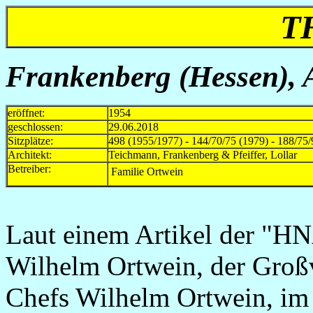
T
Frankenberg (Hessen),
eröffnet:
1954
geschlossen:
29.06.2018
Sitzplätze:
498 (1955/1977) - 144/70/75 (1979) - 188/75/
Architekt:
Teichmann, Frankenberg & Pfeiffer, Lollar
Betreiber:
Familie Ortwein
Laut einem Artikel der "H
Wilhelm Ortwein, der Großv
Chefs Wilhelm Ortwein, im 