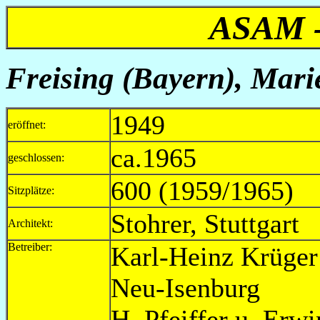
ASAM 
Freising (Bayern),
Marie
1949
eröffnet:
ca.1965
geschlossen:
600 (1959/1965)
Sitzplätze:
Stohrer, Stuttgart
Architekt:
Betreiber:
Karl-Heinz Krüger
Neu-Isenburg 
H. Pfeiff