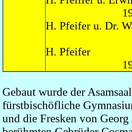
1955-1
H. Pfeifer u
195
H. 
1958-ca
Gebaut wurde der Asamsaal 
fürstbischöfliche Gymnasiu
und die Fresken von Georg 
berühmten Gebrüder Cosmas