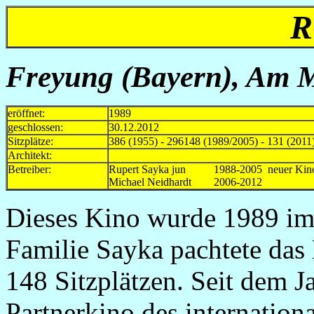
R
Freyung (Bayern), Am M
eröffnet:
1989
geschlossen:
30.12.2012
Sitzplätze:
386 (1955) - 296148 (1989/2005) - 131 (2011
Architekt:
Betreiber:
Rupert Sayka jun 1988-2005 neuer Kino
Michael Neidhardt 2006-2012
Dieses Kino wurde 1989 im 
Familie Sayka pachtete das
148 Sitzplätzen. Seit dem 
Partnerkino des internation