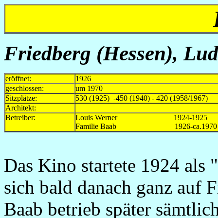
Friedberg (Hessen), Lud
eröffnet:
1926
geschlossen:
um 1970
Sitzplätze:
530 (1925) -450 (1940) - 420 (1958/1967)
Architekt:
Betreiber:
Louis Werner 1924-1925 Kinon
Familie Baab 1926-ca.1970 neu
Das Kino startete 1924 als
sich bald danach ganz auf F
Baab betrieb später sämtlic