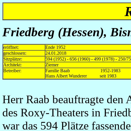
Friedberg (Hessen),
Bis
eröffnet:
Ende 1952
geschlossen:
24.01.2018
Sitzplätze:
594 (1952) - 656 (1960) - 499 (1978) - 250/7
Architekt:
Ziemer
Betreiber:
Familie Baab 1952-1983
Hans Albert Wunderer seit 1983
Herr Raab beauftragte den 
des Roxy-Theaters in Fried
war das 594 Plätze fassende 