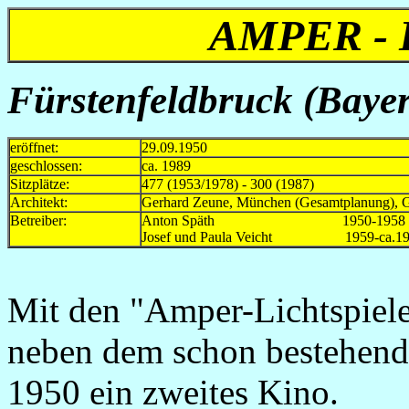
AMPER -
Fürstenfeldbruck (Bayer
eröffnet:
29.09.1950
geschlossen:
ca. 1989
Sitzplätze:
477 (1953/1978) - 300 (1987)
Architekt:
Gerhard Zeune, München (Gesamtplanung), G
Betreiber:
Anton Späth 1950-1958
Josef und Paula Veicht 1959-ca.19
Mit den "Amper-Lichtspiele
neben dem schon bestehende
1950 ein zweites Kino.