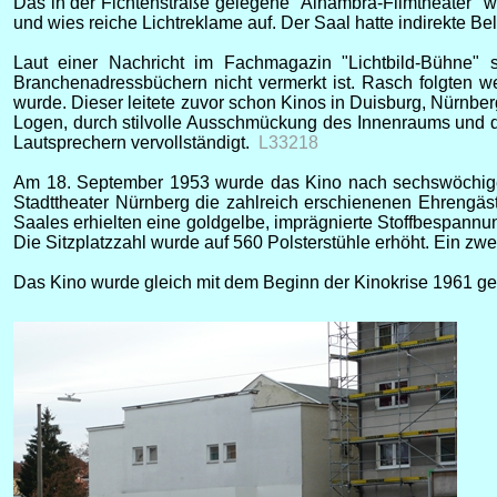
Das in der Fichtenstraße gelegene "Alhambra-Filmtheater" w
und wies reiche Lichtreklame auf. Der Saal hatte indirekte
Laut einer Nachricht im Fachmagazin "Lichtbild-Bühne"
Branchenadressbüchern nicht vermerkt ist. Rasch folgten w
wurde. Dieser leitete zuvor schon Kinos in Duisburg, Nürnb
Logen, durch stilvolle Ausschmückung des Innenraums und d
Lautsprechern vervollständigt.
L33218
Am 18. September 1953 wurde das Kino nach sechswöchiger
Stadttheater Nürnberg die zahlreich erschienenen Ehrengäst
Saales erhielten eine goldgelbe, imprägnierte Stoffbespannu
Die Sitzplatzzahl wurde auf 560 Polsterstühle erhöht. Ein 
Das Kino wurde gleich mit dem Beginn der Kinokrise 1961 g