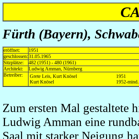
C
Fürth (Bayern), Schwaba
eröffnet:
1951
geschlossen:
31.05.1965
Sitzplätze:
482 (1951) - 480 (1961)
Architekt:
Ludwig Amman, Nürnberg
Betreiber:
Grete Leis, Kurt Knösel
1951
Kurt Knösel
1952-mind
Zum ersten Mal gestaltete h
Ludwig Amman eine rundbau
Saal mit starker Neigung ha