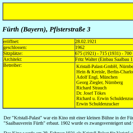
Fürth (Bayern),
Pfisterstraße 3
eröffnet:
28.02.1921
geschlossen:
1962
Sitzplätze:
675 (1921) - 715 (1931) - 700 
Architekt:
Fritz Walter (Einbau Saalbau 
Betreiber:
Kristall-Palast-GmbH, Nürnb
Hein & Kreisle, Berlin-Charlo
Adolf Engl, München
Georg Ziegler, Nürnberg
Richard Strauch
Dr. Josef Tökes
Richard u. Erwin Schuldenzu
Erwin Schuldenzucker
Der "Kristall-Palast" war ein Kino mit einer kleinen Bühne in der F
"Saalbauverein Fürth" erbaut. 1902 wurde es zwangsversteigert und 