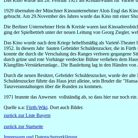
Das Kino wurde am 28. Februar 1921 als Kristall-Palast für Varieté 
1929 übernahm der Münchner Kinounternehmer Alois Engl das Kino. 
gebracht. Am 29.November des Jahres wurde das Kino mit einer Sh
Die Berliner Unternehmer Hein & Kreisle waren laut Kinoadressbüche
ging der Spielbetrieb unter der neuen Leitung von Georg Ziegler, wel
Das Kino wurde nach dem Kriege behelfsmäßig als Varieté-Theater b
1952. In diesem Jahr bauten Gebrüder Schuldenzucker, die in Fürth s
konnte die durch die Verschalung des Ranges verloren gegangene Si
durch grüne und rote Vorhänge verdeckte Bühne verliehen dem Haus 
Klangfilm-Verstärkeranlage.. Die Bauleitung lag in den Händen von
Durch die neuen Besitzer, Gebrüder Schuldenzucker, wurde der alte 
Schuldenzucker führte das Haus jetzt alleine, sein Bruder die "Hansa
Tanzveranstaltungen über die Runden zu kommen.
1971 brannte das Anwesen vollständig ab, so dass hier nur noch ei
Quelle u.a:
Fürth-Wiki
. Dort auch Bilder.
zurück zur Liste Bayern
zurück zur Startseite
Impressum und Datenschutzerklärung