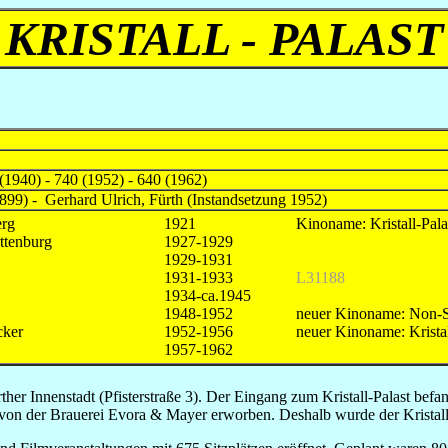
KRISTALL - PALAST
(1940) - 740 (1952) - 640 (1962)
1899) - Gerhard Ulrich, Fürth (Instandsetzung 1952)
erg
1921
Kinoname: Kristall-Pala
ttenburg
1927-1929
1929-1931
1931-1933
L31188
1934-ca.1945
1948-1952
neuer Kinoname: Non-
cker
1952-1956
neuer Kinoname: Kristal
1957-1962
ürther Innenstadt (Pfisterstraße 3). Der Eingang zum Kristall-Palast b
von der Brauerei Evora & Mayer erworben. Deshalb wurde der Kristall-