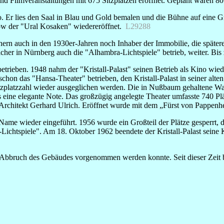
und Filmveranstaltungen mit 675 Sitzplätzen eröffnet. Geplant waren 8
Er lies den Saal in Blau und Gold bemalen und die Bühne auf eine G
ow der "Ural Kosaken" wiedereröffnet.
L29288
rn auch in den 1930er-Jahren noch Inhaber der Immobilie, die spätere
cher in Nürnberg auch die "Alhambra-Lichtspiele" betrieb, weiter. Bis 
etrieben. 1948 nahm der "Kristall-Palast" seinen Betrieb als Kino wi
chon das "Hansa-Theater" betrieben, den Kristall-Palast in seiner alt
tzplatzzahl wieder ausgeglichen werden. Die in Nußbaum gehaltene Wa
eine elegante Note. Das großzügig angelegte Theater umfasste 740 Plä
 Architekt Gerhard Ulrich. Eröffnet wurde mit dem „Fürst von Pappen
Name wieder eingeführt. 1956 wurde ein Großteil der Plätze gesperrt, 
-Lichtspiele". Am 18. Oktober 1962 beendete der Kristall-Palast seine 
n Abbruch des Gebäudes vorgenommen werden konnte. Seit dieser Zeit 