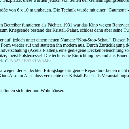
07 Sitzplätze, diese wurden jedoch von Seiten der Genehmigungsbehörde
röße von 6 x 10 m umbauen. Die Technik wurde mit einer "Gaumont"-T
n Betreiber fungierten als Pächter. 1931 war das Kino wegen Renovieru
zum Kriegsende bestand der Kristall-Palast, schloss dann aber seine Tü
eder auf, jedoch unter einem neuen Namen: “Non-Stop-Schau”. Diesen N
en Form wieder auf und statteten ihn modern aus. Durch Zurücklegung d
ndverschalung (Acella-Platten), eine gediegene Deckenbeleuchtung sow
tze, meist Polstersessel Die technische Einrichtung bestand aus Baue
heim".
N5272 E5239 W5240
da wegen der schlechten Ertragslage dringende Reparaturarbeiten nich
Kino-Ära. Im Anschluss versuchte der Kristall-Palast als Veranstaltungs
befinden sich hier nun Wohnhäuser.