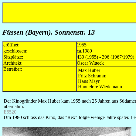
Füssen (Bayern), Sonnenstr. 13
eröffnet:
1955
geschlossen:
ca.1980
Sitzplätze:
430 (1955) - 396 (1967/1979)
Architekt:
Oscar Witteck
Betreiber:
Max Huber
Fritz Schramm
Hans Mayr
Hannelore Wiedemann
Der Kinogründer Max Huber kam 1955 nach 25 Jahren aus Südamerika
übernahm.
E5520
Um 1980 schloss das Kino, das "Rex" folgte wenige Jahre später. Led