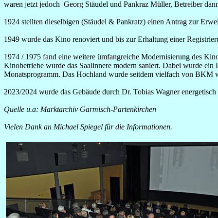
waren jetzt jedoch Georg Stäudel und Pankraz Müller, Betreiber dan
1924 stellten dieselbigen (Stäudel & Pankratz) einen Antrag zur Erwei
1949 wurde das Kino renoviert und bis zur Erhaltung einer Registr
1974 / 1975 fand eine weitere ümfangreiche Modernisierung des Ki
Kinobetriebe wurde das Saalinnere modern saniert. Dabei wurde ein P
Monatsprogramm. Das Hochland wurde seitdem vielfach von BKM wie
2023/2024 wurde das Gebäude durch Dr. Tobias Wagner energetisch s
Quelle u.a: Marktarchiv Garmisch-Partenkirchen
Vielen Dank an Michael Spiegel für die Informationen.