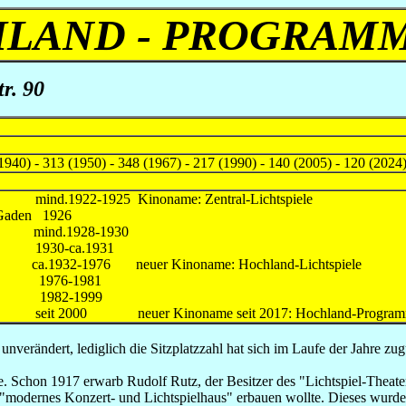
LAND - PROGRAM
r. 90
1940) - 313 (1950) - 348 (1967) - 217 (1990) - 140 (2005) - 120 (2024
nd.1922-1925 Kinoname: Zentral-Lichtspiele
Gaden 1926
d.1928-1930
0-ca.1931
76 neuer Kinoname: Hochland-Lichtspiele
 1976-1981
ft 1982-1999
uer Kinoname seit 2017: Hochland-Programm
unverändert, lediglich die Sitzplatzzahl hat sich im Laufe der Jahre zug
e. Schon 1917 erwarb Rudolf Rutz, der Besitzer des "Lichtspiel-Theate
 "modernes Konzert- und Lichtspielhaus" erbauen wollte. Dieses wurde