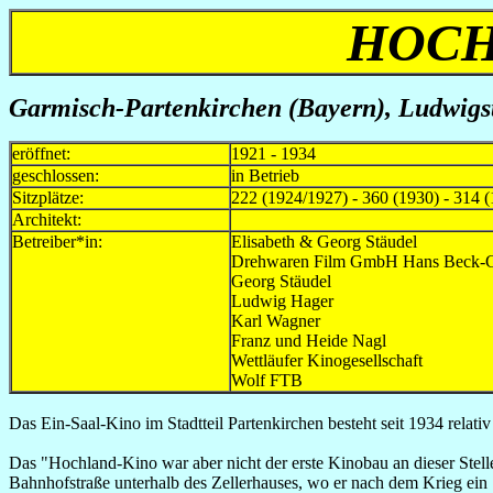
HOCH
Garmisch-Partenkirchen (Bayern),
Ludwigst
eröffnet:
1921 - 1934
geschlossen:
in Betrieb
Sitzplätze:
222 (1924/1927) - 360 (1930) - 314 (
Architekt:
Betreiber*in:
Elisabeth & Georg Stäudel mi
Drehwaren Film GmbH Hans Beck-
Georg Stäudel min
Ludwig Hager 193
Karl Wagner ca.1932-19
Franz und Heide Nagl
Wettläufer Kinogesellscha
Wolf FTB seit 2000 ne
Das Ein-Saal-Kino im Stadtteil Partenkirchen besteht seit 1934 relativ 
Das "Hochland-Kino war aber nicht der erste Kinobau an dieser Stell
Bahnhofstraße unterhalb des Zellerhauses, wo er nach dem Krieg ein