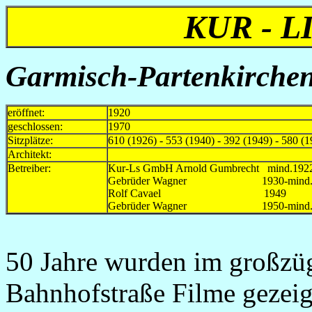
KUR - 
Garmisch-Partenkirchen
eröffnet:
1920
geschlossen:
1970
Sitzplätze:
610 (1926) - 553 (1940) - 392 (1949) - 580 (1
Architekt:
Betreiber:
Kur-Ls GmbH Arnold Gumbrecht mind.192
Gebrüder Wagner 1930-mind.
Rolf Cavael 1949
Gebrüder Wagner 1950-mind.
50 Jahre wurden im großzüg
Bahnhofstraße Filme gezeigt