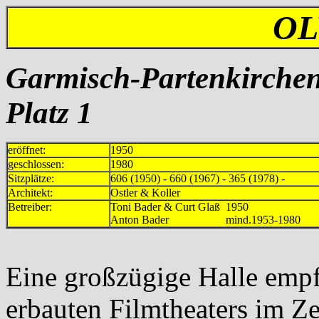
OL
Garmisch-Partenkirchen
Platz 1
eröffnet:
1950
geschlossen:
1980
Sitzplätze:
606 (1950) - 660 (1967) - 365 (1978) -
Architekt:
Ostler & Koller
Betreiber:
Toni Bader & Curt Glaß 1950
Anton Bader mind.1953-1980
Eine großzügige Halle emp
erbauten Filmtheaters im Z